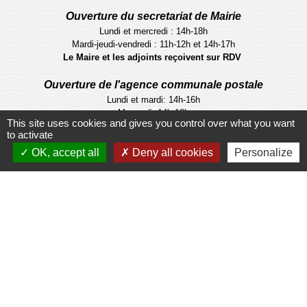
Ouverture du secretariat de Mairie
Lundi et mercredi : 14h-18h
Mardi-jeudi-vendredi : 11h-12h et 14h-17h
Le Maire et les adjoints reçoivent sur RDV
Ouverture de l'agence communale postale
Lundi et mardi: 14h-16h
Mercredi :14h-18h
This site uses cookies and gives you control over what you want
Jeudi et vendredi : 9h-11h
to activate
OK, accept all
Deny all cookies
Personalize
Le personnel de la municipalité n'est pas habilité
à effectuer les operations de l'agence
communale postale.