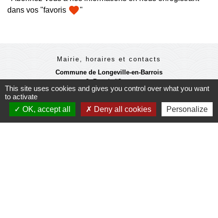
favorite
dans vos "favoris
"
Mairie, horaires et contacts
Commune de Longeville-en-Barrois
2, Rue de l'Orme
This site uses cookies and gives you control over what you want
55000 Longeville-en-Barrois - FRANCE
to activate
+33 3 29 79 19 24
OK, accept all
Deny all cookies
Personalize
Ouverture du secretariat de Mairie
Lundi et mercredi : 14h-18h
Mardi-jeudi-vendredi : 11h-12h et 14h-17h
Le Maire et les adjoints reçoivent sur RDV
Ouverture de l'agence communale postale
Lundi et mardi: 14h-16h
Mercredi :14h-18h
Jeudi et vendredi : 9h-11h