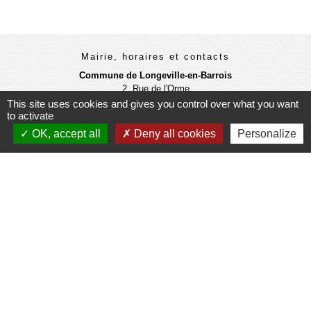
Mairie, horaires et contacts
Commune de Longeville-en-Barrois
2, Rue de l'Orme
55000 Longeville-en-Barrois - FRANCE
This site uses cookies and gives you control over what you want
to activate
+33 3 29 79 19 24
OK, accept all
Deny all cookies
Personalize
Ouverture du secretariat de Mairie
Lundi et mercredi : 14h-18h
Mardi-jeudi-vendredi : 11h-12h et 14h-17h
Le Maire et les adjoints reçoivent sur RDV
Ouverture de l'agence communale postale
Lundi et mardi: 14h-16h
Mercredi :14h-18h
Jeudi et vendredi : 9h-11h
Le personnel de la municipalité n'est pas habilité
à effectuer les operations de l'agence