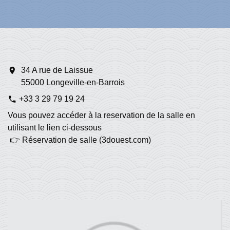
location_on
34 A rue de Laissue
55000 Longeville-en-Barrois
+33 3 29 79 19 24
phone
Vous pouvez accéder à la reservation de la salle en
utilisant le lien ci-dessous
👉 Réservation de salle (3douest.com)