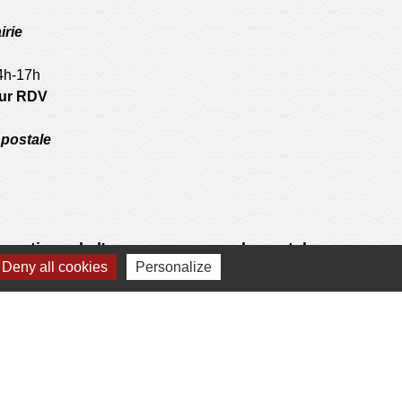
irie
14h-17h
 sur RDV
postale
 operations de l'agence communale postale.
Deny all cookies
Personalize