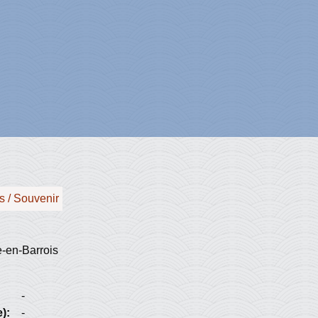
s / Souvenir
-en-Barrois
-
):
-