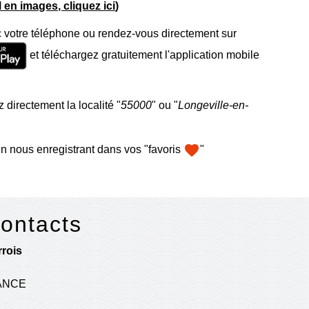
el en images, cliquez ici
)
 votre téléphone ou rendez-vous directement sur
et téléchargez gratuitement l'application mobile
 directement la localité "
55000
" ou "
Longeville-en-
favorite
n nous enregistrant dans vos "favoris
"
contacts
rois
RANCE