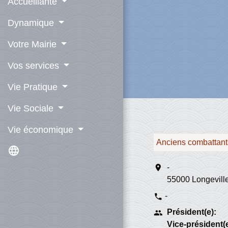
Accueillante
Dynamique
Votre Mairie
Vos services
Vie Pratique
Vie Sociale
Vie économique
Anciens combattant
language
location_on
-
55000 Longeville
-
phone
Président(e):
people
Vice-président(e