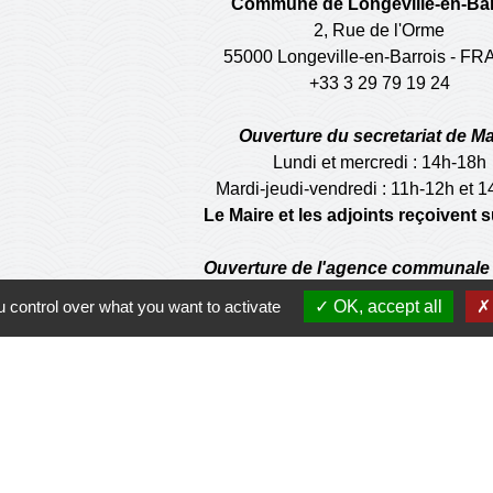
Commune de Longeville-en-Bar
2, Rue de l'Orme
55000 Longeville-en-Barrois - F
+33 3 29 79 19 24
Ouverture du secretariat de Ma
Lundi et mercredi : 14h-18h
Mardi-jeudi-vendredi : 11h-12h et 
Le Maire et les adjoints reçoivent
Ouverture de l'agence communale 
Lundi et mardi: 14h-16h
 control over what you want to activate
OK, accept all
Mercredi :14h-18h
Jeudi et vendredi : 9h-11h
de la municipalité n'est pas habilité à effectuer les