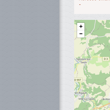
-
+
−