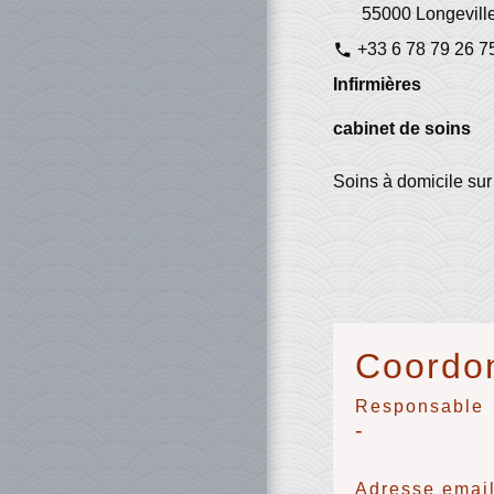
55000 Longeville
+33 6 78 79 26 7
phone
Infirmières
cabinet de soins
Soins à domicile su
Coordon
Responsable
-
Adresse emai