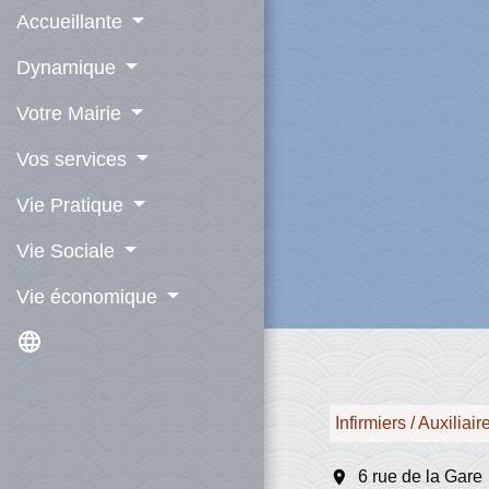
Accueillante
Dynamique
Votre Mairie
Vos services
Vie Pratique
Vie Sociale
Vie économique
language
Infirmiers / Auxiliair
location_on
6 rue de la Gare