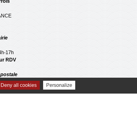
rois
RANCE
irie
14h-17h
 sur RDV
postale
Deny all cookies
Personalize
 operations de l'agence communale postale.