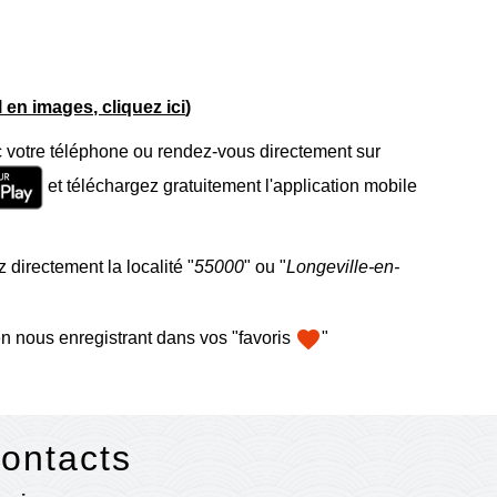
el en images, cliquez ici
)
 votre téléphone ou rendez-vous directement sur
et téléchargez gratuitement l'application mobile
 directement la localité "
55000
" ou "
Longeville-en-
favorite
n nous enregistrant dans vos "favoris
"
contacts