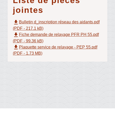
Liste de pièces
jointes
file_download
Bulletin d_inscription réseau des aidants.pdf
(PDF - 217.1 kB)
file_download
Fiche demande de relayage PFR PH 55.pdf
(PDF - 99.36 kB)
file_download
Plaquette service de relayage - PEP 55.pdf
(PDF - 1.73 MB)