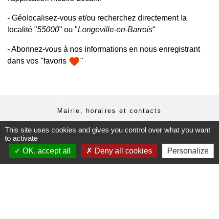
- Géolocalisez-vous et/ou recherchez directement la
localité "
55000
" ou "
Longeville-en-Barrois
"
- Abonnez-vous à nos informations en nous enregistrant
favorite
dans vos "favoris
"
Mairie, horaires et contacts
Commune de Longeville-en-Barrois
This site uses cookies and gives you control over what you want
2, Rue de l'Orme
to activate
55000 Longeville-en-Barrois - FRANCE
OK, accept all
Deny all cookies
Personalize
+33 3 29 79 19 24
Ouverture du secretariat de Mairie
Lundi et mercredi : 14h-18h
Mardi-jeudi-vendredi : 11h-12h et 14h-17h
Le Maire et les adjoints reçoivent sur RDV