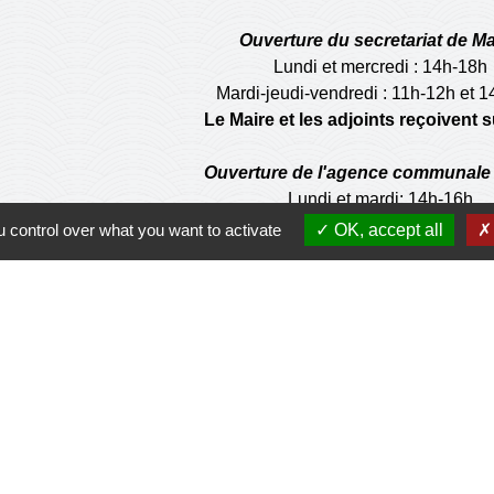
Ouverture du secretariat de Ma
Lundi et mercredi : 14h-18h
Mardi-jeudi-vendredi : 11h-12h et 
Le Maire et les adjoints reçoivent
Ouverture de l'agence communale 
Lundi et mardi: 14h-16h
Mercredi :14h-18h
 control over what you want to activate
OK, accept all
Jeudi et vendredi : 9h-11h
de la municipalité n'est pas habilité à effectuer les