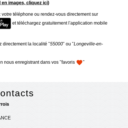
el en images, cliquez ici
)
 votre téléphone ou rendez-vous directement sur
et téléchargez gratuitement l'application mobile
 directement la localité "
55000
" ou "
Longeville-en-
favorite
n nous enregistrant dans vos "favoris
"
contacts
rois
RANCE