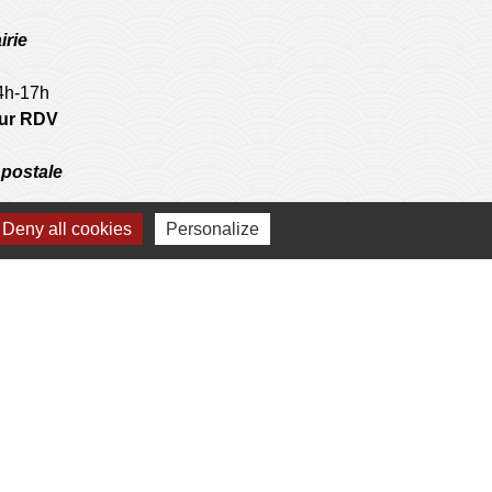
irie
14h-17h
 sur RDV
postale
Deny all cookies
Personalize
 operations de l'agence communale postale.