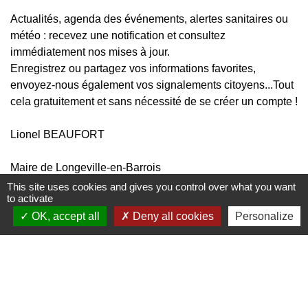
Actualités, agenda des événements, alertes sanitaires ou
météo : recevez une notification et consultez
immédiatement nos mises à jour.
Enregistrez ou partagez vos informations favorites,
envoyez-nous également vos signalements citoyens...Tout
cela gratuitement et sans nécessité de se créer un compte !
Lionel BEAUFORT
Maire de Longeville-en-Barrois
This site uses cookies and gives you control over what you want
Comment procéder (
voir le tutoriel en images, cliquez
to activate
ici
)
OK, accept all
Deny all cookies
Personalize
- Scannez le QR code ci-contre avec votre téléphone ou
rendez-vous directement sur
ou
et téléchargez gratuitement