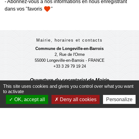
- Abonnez-vous à nos informations en nous enregistrant
favorite
dans vos "favoris
"
Mairie, horaires et contacts
Commune de Longeville-en-Barrois
2, Rue de l'Orme
55000 Longeville-en-Barrois - FRANCE
+33 3 29 79 19 24
Ouverture du secretariat de Mairie
This site uses cookies and gives you control over what you want
Lundi et mercredi : 14h-18h
to activate
Mardi-jeudi-vendredi : 11h-12h et 14h-17h
Le Maire et les adjoints reçoivent sur RDV
OK, accept all
Deny all cookies
Personalize
Ouverture de l'agence communale postale
Lundi et mardi: 14h-16h
Mercredi :14h-18h
Jeudi et vendredi : 9h-11h